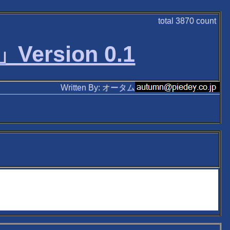
total
3870
count
sion 0.1
Written By: オータム