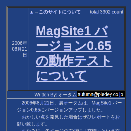
▲
→
このサイトについて
total
3302
count
MagSite1 バ
ージョン0.65
2006年
08月21
日
の動作テスト
について
Written By: オータム
2006年8月21日、裏オータムは、MagSite1 バー
ジョン0.65にバージョンアップしました。
おかしい点を発見した場合はぜひレポートをお
願い致します。
ちなみに、各ページの右側に「空欄」という文