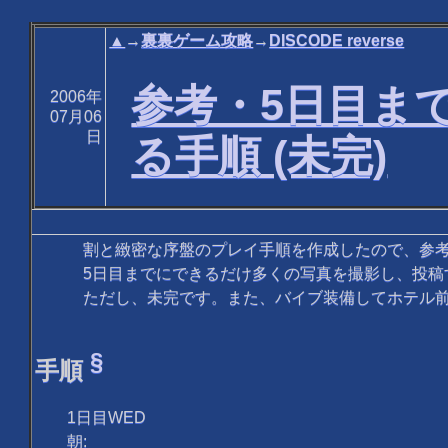
▲
→
裏裏ゲーム攻略
→
DISCODE reverse
参考・5日目ま
2006年
07月06
日
る手順 (未完)
割と緻密な序盤のプレイ手順を作成したので、参考
5日目までにできるだけ多くの写真を撮影し、投稿
ただし、未完です。また、バイブ装備してホテル前
§
手順
1日目WED
朝: