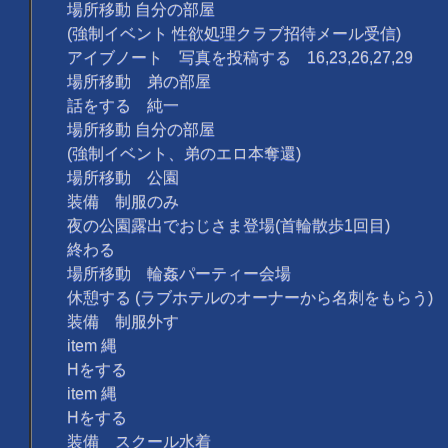
場所移動 自分の部屋
(強制イベント 性欲処理クラブ招待メール受信)
アイブノート 写真を投稿する 16,23,26,27,29
場所移動 弟の部屋
話をする 純一
場所移動 自分の部屋
(強制イベント、弟のエロ本奪還)
場所移動 公園
装備 制服のみ
夜の公園露出でおじさま登場(首輪散歩1回目)
終わる
場所移動 輪姦パーティー会場
休憩する (ラブホテルのオーナーから名刺をもらう)
装備 制服外す
item 縄
Hをする
item 縄
Hをする
装備 スクール水着