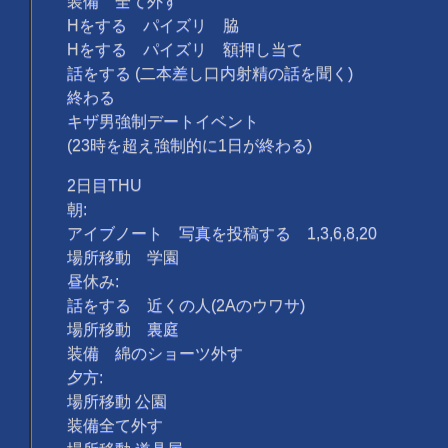
装備 全て外す
Hをする パイズリ 脇
Hをする パイズリ 額押し当て
話をする (二本差し口内射精の話を聞く)
終わる
キザ男強制デートイベント
(23時を超え強制的に1日が終わる)
2日目THU
朝:
アイブノート 写真を投稿する 1,3,6,8,20
場所移動 学園
昼休み:
話をする 近くの人(2Aのウワサ)
場所移動 裏庭
装備 綿のショーツ外す
夕方:
場所移動 公園
装備全て外す