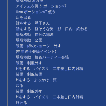
場所移動 道具屋
アイテムを買う ポーション×7
item ポーション×7 使う
店を出る
話をする 琴子さん
話をする 軽そうな男 顔 口内 終わる
場所移動 自分の部屋
場所移動 公園
装備 綿のショーツ 外す
(中年紳士登場イベント)
場所移動 輪姦パーティー会場
装備 制服外す
Hをする パイズリ 二本差し口内射精
装備 制服装備
Hをする ぶっかけ 顔
戻る
装備 制服外す
Hをする パイズリ 二本差し口内射精
終わる