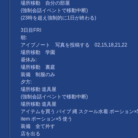
場所移動 自分の部屋
(強制会話イベントで移動中断)
(23時を超え強制的に1日が終わる)
3日目FRI
朝:
アイブノート 写真を投稿する 02,15,18,21,22
場所移動 学園
昼休み:
場所移動 裏庭
装備 制服のみ
夕方:
場所移動 道具屋
(強制会話イベントで移動中断)
場所移動 道具屋
アイテムを買う バイブ 縄 スクール水着 ポーション×
item ポーション×5 使う
装備 全て外す
店を出る