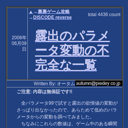
▲
→
裏裏ゲーム攻略
total
4436
count
→
DISCODE reverse
露出のパラメ
2006年
06月09
ータ変動の不
日
完全な一覧
Written By: オータム
ご注意: 内容は無保証です!!
全パラメータ99で試すと露出の欲情値の変動が
さっぱり出なかったので、あらためて低めのパラ
メータからの変動を調べてみました。
ちなみにこれらの数値は、ゲーム中のある瞬間