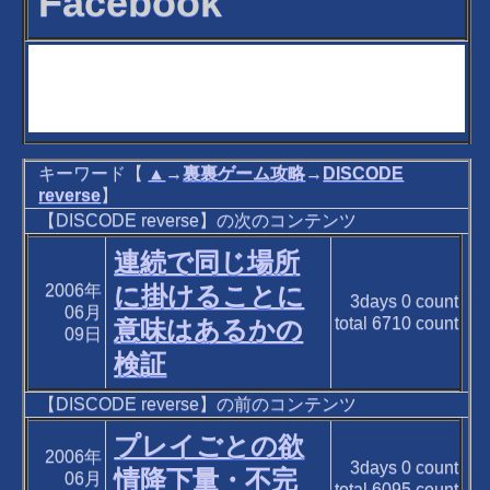
Facebook
キーワード【
▲
→
裏裏ゲーム攻略
→
DISCODE
reverse
】
【DISCODE reverse】の次のコンテンツ
連続で同じ場所
2006年
に掛けることに
3days
0
count
06月
total
6710
count
意味はあるかの
09日
検証
【DISCODE reverse】の前のコンテンツ
プレイごとの欲
2006年
3days
0
count
情降下量・不完
06月
total
6095
count