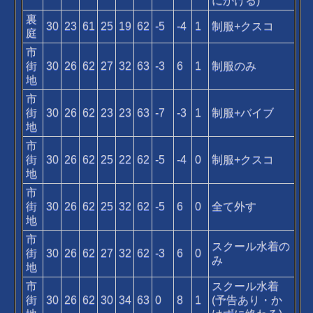
にかける)
裏
30
23
61
25
19
62
-5
-4
1
制服+クスコ
庭
市
街
30
26
62
27
32
63
-3
6
1
制服のみ
地
市
街
30
26
62
23
23
63
-7
-3
1
制服+バイブ
地
市
街
30
26
62
25
22
62
-5
-4
0
制服+クスコ
地
市
街
30
26
62
25
32
62
-5
6
0
全て外す
地
市
スクール水着の
街
30
26
62
27
32
62
-3
6
0
み
地
市
スクール水着
街
30
26
62
30
34
63
0
8
1
(予告あり・か