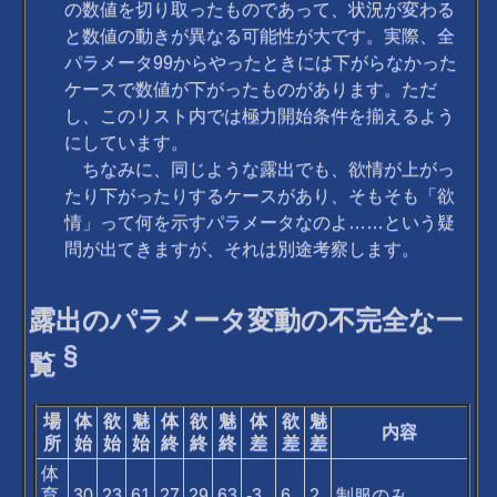
の数値を切り取ったものであって、状況が変わる
と数値の動きが異なる可能性が大です。実際、全
パラメータ99からやったときには下がらなかった
ケースで数値が下がったものがあります。ただ
し、このリスト内では極力開始条件を揃えるよう
にしています。
ちなみに、同じような露出でも、欲情が上がっ
たり下がったりするケースがあり、そもそも「欲
情」って何を示すパラメータなのよ……という疑
問が出てきますが、それは別途考察します。
露出のパラメータ変動の不完全な一
§
覧
場
体
欲
魅
体
欲
魅
体
欲
魅
内容
所
始
始
始
終
終
終
差
差
差
体
育
30
23
61
27
29
63
-3
6
2
制服のみ