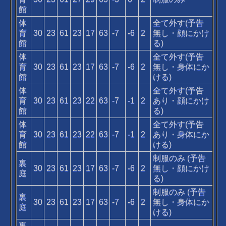
館
体
全て外す(予告
育
30
23
61
23
17
63
-7
-6
2
無し・顔にかけ
館
る)
体
全て外す(予告
育
30
23
61
23
17
63
-7
-6
2
無し・身体にか
館
ける)
体
全て外す(予告
育
30
23
61
23
22
63
-7
-1
2
あり・顔にかけ
館
る)
体
全て外す(予告
育
30
23
61
23
22
63
-7
-1
2
あり・身体にか
館
ける)
制服のみ (予告
裏
30
23
61
23
17
63
-7
-6
2
無し・顔にかけ
庭
る)
制服のみ (予告
裏
30
23
61
23
17
63
-7
-6
2
無し・身体にか
庭
ける)
裏