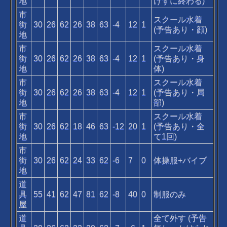
地
けずに終わる)
市
スクール水着
街
30
26
62
26
38
63
-4
12
1
(予告あり・顔)
地
市
スクール水着
街
30
26
62
26
38
63
-4
12
1
(予告あり・身
地
体)
市
スクール水着
街
30
26
62
26
38
63
-4
12
1
(予告あり・局
地
部)
市
スクール水着
街
30
26
62
18
46
63
-12
20
1
(予告あり・全
地
て1回)
市
街
30
26
62
24
33
62
-6
7
0
体操服+バイブ
地
道
具
55
41
62
47
81
62
-8
40
0
制服のみ
屋
道
全て外す (予告