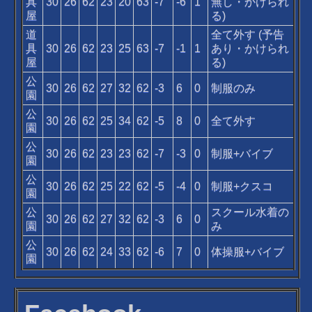
具
30
26
62
23
20
63
-7
-6
1
無し・かけられ
屋
る)
道
全て外す (予告
具
30
26
62
23
25
63
-7
-1
1
あり・かけられ
屋
る)
公
30
26
62
27
32
62
-3
6
0
制服のみ
園
公
30
26
62
25
34
62
-5
8
0
全て外す
園
公
30
26
62
23
23
62
-7
-3
0
制服+バイブ
園
公
30
26
62
25
22
62
-5
-4
0
制服+クスコ
園
公
スクール水着の
30
26
62
27
32
62
-3
6
0
園
み
公
30
26
62
24
33
62
-6
7
0
体操服+バイブ
園