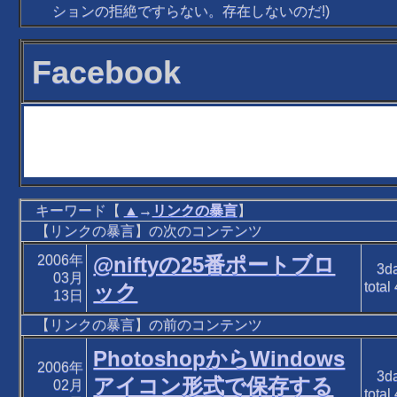
ションの拒絶ですらない。存在しないのだ!)
Facebook
キーワード【
▲
→
リンクの暴言
】
【リンクの暴言】の次のコンテンツ
2006年
@niftyの25番ポートブロ
3d
03月
total
ック
13日
【リンクの暴言】の前のコンテンツ
PhotoshopからWindows
2006年
3d
アイコン形式で保存する
02月
total