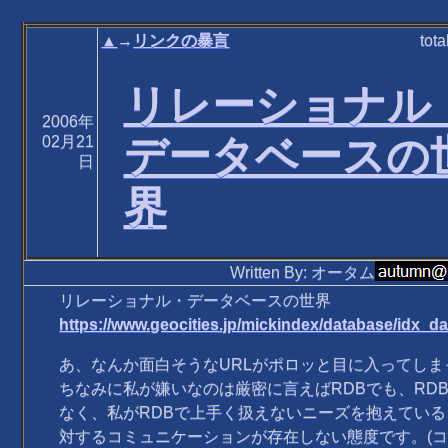
▲
→
リンクの暴言
tota
リレーショナル
2006年
データベースの
02月21
日
界
Written By: オータム
リレーショナル・データベースの世界
https://www.geocities.jp/mickindex/database/idx_d
あ、なんか面白そうなURLがポロッと目に入ってしま
ちなみに私が嫌いなのは厳密に言えばRDBでも、RD
なく、私がRDBで上手く扱えないニーズを抱えてい
対するコミュニケーションが存在しない態度です。(