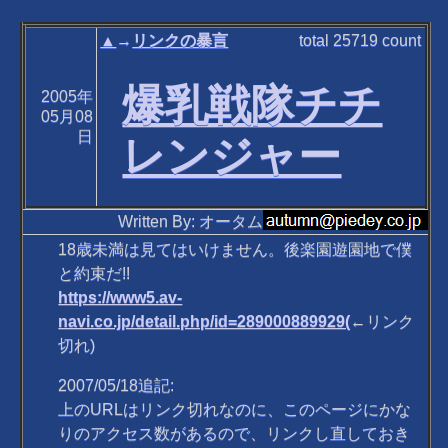
▲
→
リンクの暴言
total
25719
count
爆乳戦隊チチ
2005年
05月08
日
レンジャー
Written By: オータム
18歳未満は見てはいけません。後楽園遊園地で僕
と約束だ!!
https://www5.av-
navi.co.jp/detail.php/id=289000889929(
←リンク
切れ)
2007/05/18追記:
上のURLはリンク切れなのに、このページにかな
りのアクセス数があるので、リンクし直しておき