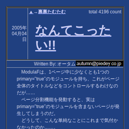
▲
→
裏裏たむたむ
total
4196
count
なんてこった
2005年
04月04
日
い!!
Written By: オータム
ModulaFは、1ページ中に少なくとも1つの
primary="true"のモジュールを持ち、これがページ
全体のタイトルなどをコントロールするわけなの
だが……
ページ分割機能を発動すると、実は
primary="true"のモジュールを含まないページが発
生してしまうのだ。
どうして、こんな単純なことにこれまで気付か
なかったのか……。