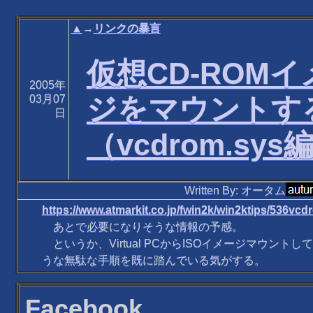
▲
→
リンクの暴言
仮想CD-ROMイ
2005年
ジをマウントす
03月07
日
（vcdrom.sys
Written By: オータム
https://www.atmarkit.co.jp/fwin2k/win2ktips/536vc
あとで必要になりそうな情報の予感。
というか、Virtual PCからISOイメージマウント
うな無駄な手順を既に踏んでいる気がする。
Facebook