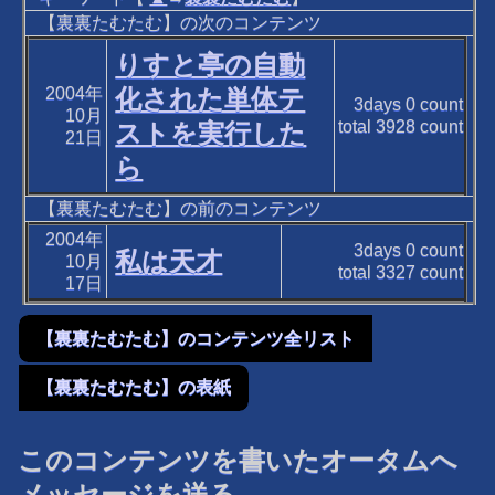
【裏裏たむたむ】の次のコンテンツ
りすと亭の自動
2004年
化された単体テ
3days
0
count
10月
total
3928
count
ストを実行した
21日
ら
【裏裏たむたむ】の前のコンテンツ
2004年
3days
0
count
私は天才
10月
total
3327
count
17日
【裏裏たむたむ】のコンテンツ全リスト
【裏裏たむたむ】の表紙
このコンテンツを書いたオータムへ
メッセージを送る