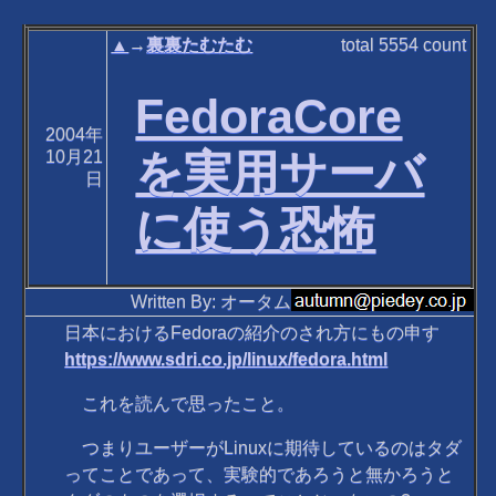
▲
→
裏裏たむたむ
total
5554
count
FedoraCore
2004年
を実用サーバ
10月21
日
に使う恐怖
Written By: オータム
日本におけるFedoraの紹介のされ方にもの申す
https://www.sdri.co.jp/linux/fedora.html
これを読んで思ったこと。
つまりユーザーがLinuxに期待しているのはタダ
ってことであって、実験的であろうと無かろうと