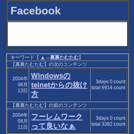
Facebook
キーワード【
▲
→
裏裏たむたむ
】
【裏裏たむたむ】の次のコンテンツ
Windowsの
2004年
3days
0
count
telnetからの抜け
08月
total
6914
count
13日
方
【裏裏たむたむ】の前のコンテンツ
2004年
フーレムワーク
3days
0
count
08月
total
3382
count
って良いなぁ
11日