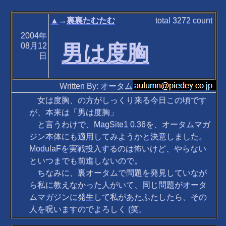
▲
→
裏裏たむたむ
total
3272
count
2004年
男は度胸
08月12
日
Written By: オータム
女は度胸、の方がしっくり来る今日この頃です
が、本来は「男は度胸」
と言うわけで、MagSite1 0.36を、オータムマガ
ジン本体にも適用してみようかと決意しました。
ModulaFを実戦投入するのは怖いけど、やらない
といつまでも前進しないので。
ちなみに、裏オータムで問題を発見していなが
ら私に教えなかった人がいて、同じ問題がオータ
ムマガジンに発生して私があたふたしたら、その
人を呪いますのでよろしく (笑。