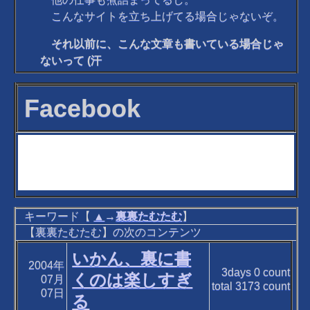
こんなサイトを立ち上げてる場合じゃないぞ。
それ以前に、こんな文章も書いている場合じゃ
ないって (汗
Facebook
キーワード【
▲
→
裏裏たむたむ
】
【裏裏たむたむ】の次のコンテンツ
いかん、裏に書
2004年
3days
0
count
くのは楽しすぎ
07月
total
3173
count
07日
る