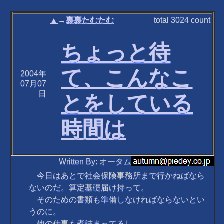
▲
→
裏裏たむたむ
total
3024
count
ちょっと待
て、こんなこ
2004年
07月07
日
とをしている
時間は
Written By: オータム
今日はあとで社会保険事務所まで行かねばなら
ないのだ。算定基礎届け持って。
そのための書類も準備しなければならないとい
うのに。
他の仕事も煮詰まってるし。