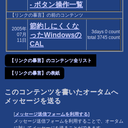
- ボタン操作一覧
【リンクの暴言】の前のコンテンツ
節約しにくくな
2005年
3days
0
count
ったWindowsの
07月
total
3745
count
11日
CAL
【リンクの暴言】のコンテンツ全リスト
【リンクの暴言】の表紙
このコンテンツを書いたオータムへ
メッセージを送る
[
メッセージ送信フォームを利用する]
メッセージ送信フォームを利用することで、オータム
に対してメッセージを送ることができます。