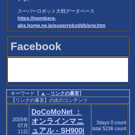
スーパーロボット大戦データベース
https://members-
abs.home.ne.jp/superrobot/db/srw.htm
Facebook
キーワード【
▲
→
リンクの暴言
】
【リンクの暴言】の次のコンテンツ
DoCoMoNet ：
2005年
オンラインマニ
3days
0
count
07月
total
5236
count
ュアル - SH900i
11日