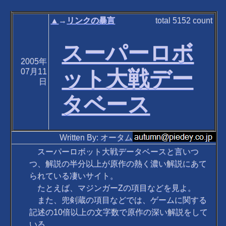
▲
→
リンクの暴言
total
5152
count
スーパーロボ
2005年
ット大戦デー
07月11
日
タベース
Written By: オータム
スーパーロボット大戦データベースと言いつ
つ、解説の半分以上が原作の熱く濃い解説にあて
られている凄いサイト。
たとえば、マジンガーZの項目などを見よ。
また、兜剣蔵の項目などでは、ゲームに関する
記述の10倍以上の文字数で原作の深い解説をして
いる。