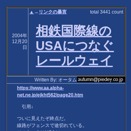
▲
→
リンクの暴言
total
3441
count
相鉄国際線の
2004年
USAにつなぐ
12月20
日
レールウェイ
Written By: オータム
https://www.aa.alpha-
net.ne.jp/ejkht562/page20.htm
引用↓
ついに見えたぞ終点だ。
線路がフェンスで途切れている。