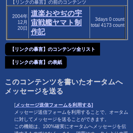
【リンクの暴言】の前のコンテンツ
道楽おやぢの宇
2004年
3days
0
count
宙戦艦ヤマト制
12月
total
4173
count
20日
作記
【リンクの暴言】のコンテンツ全リスト
【リンクの暴言】の表紙
このコンテンツを書いたオータムへ
メッセージを送る
[
メッセージ送信フォームを利用する]
メッセージ送信フォームを利用することで、オータム
に対してメッセージを送ることができます。
この機能は、100%確実にオータムへメッセージを伝