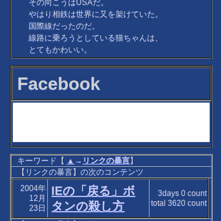
その向こうはUSAだ。
やはり相鉄は世界に又を架けていた。
国際線だったのだ。
線路に乗ろうとしている猫ちゃんは、
とてもかわいい。
Facebook
キーワード【
▲
→
リンクの暴言
】
【リンクの暴言】の次のコンテンツ
2004年
IEの「戻る」ボ
3days
0
count
12月
total
3620
count
タンの殺し方
23日