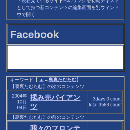
・現在見ているサイトへのリンクを初期テキスト
として持つ新コンテンツの編集画面を別ウィンド
ウで開く
Facebook
キーワード【
▲
→
裏裏たむたむ
】
【裏裏たむたむ】の次のコンテンツ
2004年
揉み売パイアン
3days
0
count
10月
total
3583
count
ツ
04日
【裏裏たむたむ】の前のコンテンツ
我々のフロンテ