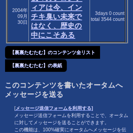
ィアは今、イン
2004年
3days
0
count
チキ臭い未来で
09月
total
3544
count
30日
はなく、歴史の
中にこそある
【裏裏たむたむ】のコンテンツ全リスト
【裏裏たむたむ】の表紙
このコンテンツを書いたオータムへ
メッセージを送る
[
メッセージ送信フォームを利用する]
メッセージ送信フォームを利用することで、オータム
に対してメッセージを送ることができます。
この機能は、100%確実にオータムへメッセージを伝