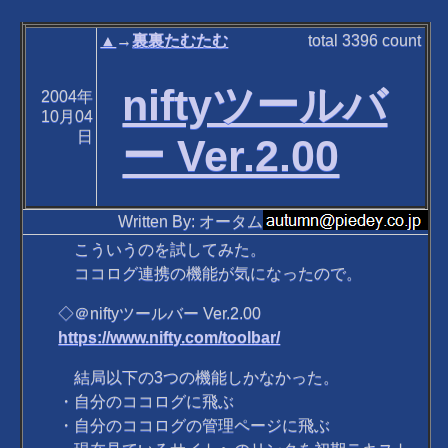
▲
→
裏裏たむたむ
total
3396
count
niftyツールバ
2004年
10月04
日
ー Ver.2.00
Written By: オータム
こういうのを試してみた。
ココログ連携の機能が気になったので。
◇＠niftyツールバー Ver.2.00
https://www.nifty.com/toolbar/
結局以下の3つの機能しかなかった。
・自分のココログに飛ぶ
・自分のココログの管理ページに飛ぶ