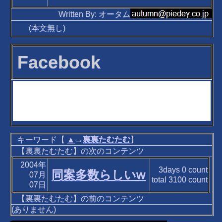
Written By: オータム
(本文無し)
Facebook
キーワード【
▲
→
裏裏たむたむ
】
【裏裏たむたむ】の次のコンテンツ
2004年
3days
0
count
同案多数らしいw
07月
total
3100
count
07日
【裏裏たむたむ】の前のコンテンツ
(ありません)