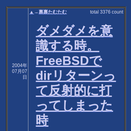
▲
→
裏裏たむたむ
total
3376
count
ダメダメを意
識する時。
FreeBSDで
2004年
dirリターンっ
07月07
日
て反射的に打
ってしまった
時